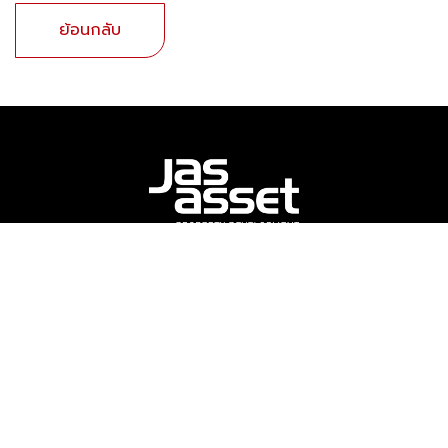
ย้อนกลับ
ติดต่อเรา
บริษัท เจเอเอส แอสเซ็ท จำกัด (มหาชน)
เลขที่ 87 อาคาร เดอะแจส รามอินทรา ห้องเลขที่ เอ315 ชั้นที่ 3
ถนน
ลาดปลาเค้า แขวง อนุสาวรีย์ เขต บางเขน กรุงเทพมหานคร 10220
โทรศัพท์:
02-0121277
อีเมล:
info@jasasset.co.th
ติดตามเรา