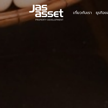
เกี่ยวกับเรา
ธุรกิจข
ค้นหาในเว